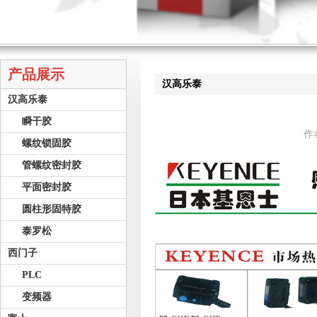
产品展示
汉高乐泰
汉高乐泰
瞬干胶
作
螺纹锁固胶
管螺纹密封胶
平面密封胶
圆柱形固特胶
泰罗松
西门子
PLC
变频器