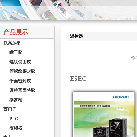
产品展示
温控器
汉高乐泰
瞬干胶
作
螺纹锁固胶
管螺纹密封胶
E5EC
平面密封胶
圆柱形固特胶
泰罗松
西门子
PLC
变频器